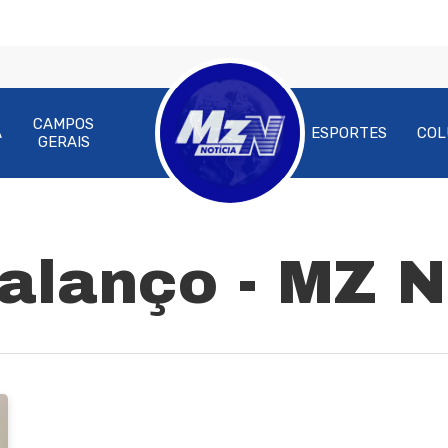
CAMPOS
A
ESPORTES
COL
GERAIS
ra fechar
alanço - MZ N