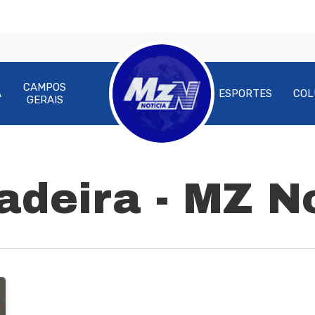
CAMPOS
A
ESPORTES
COL
GERAIS
adeira - MZ N
ra fechar