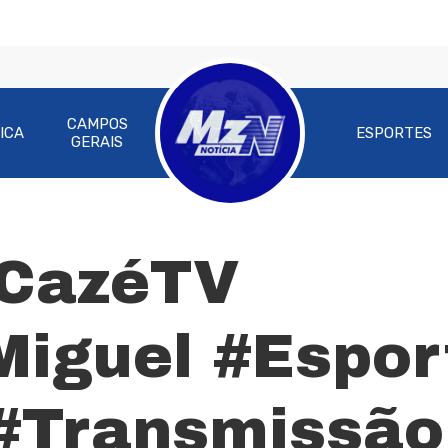
CAMPOS
ICA
ESPORTES
GERAIS
#CazéTV
ra fechar
Miguel #Espor
#Transmissão