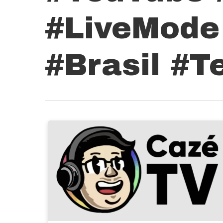
#LiveMode 
#Brasil #T