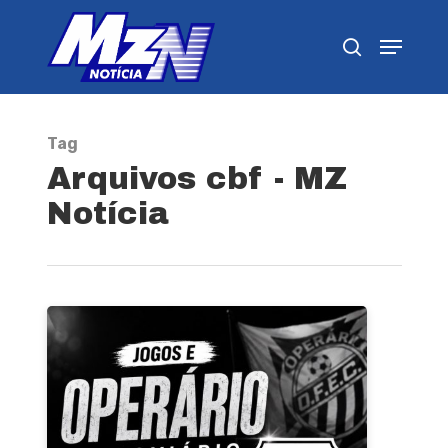
Pressione Enter para pesquisar ou ESC para
fechar
Tag
Arquivos cbf - MZ
Notícia