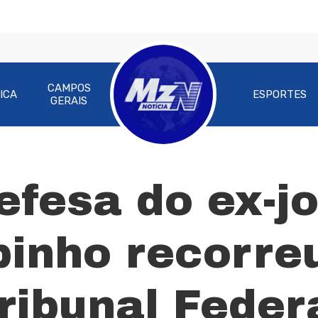
CAMPOS
ICA
ESPORTES
GERAIS
efesa do ex-j
ra fechar
binho recorre
ibunal Federa