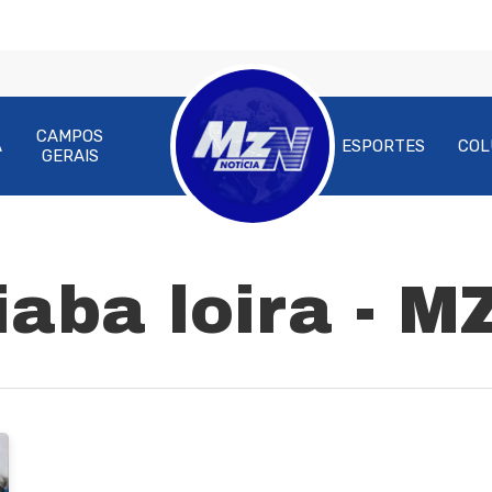
CAMPOS
A
ESPORTES
COL
GERAIS
ra fechar
iaba loira - M