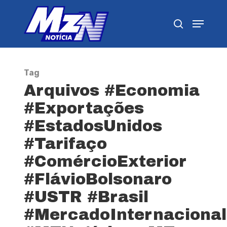
Pressione Enter para pesquisar ou ESC para
fechar
Tag
Arquivos #Economia
#Exportações
#EstadosUnidos
#Tarifaço
#ComércioExterior
#FlávioBolsonaro
#USTR #Brasil
#MercadoInternacional