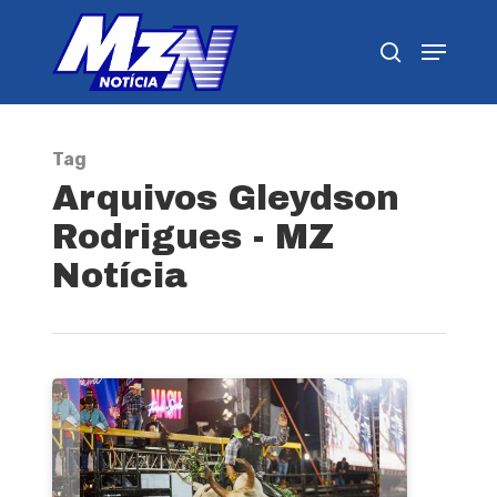
Pressione Enter para pesquisar ou ESC para
fechar
Tag
Arquivos Gleydson
Rodrigues - MZ
Notícia