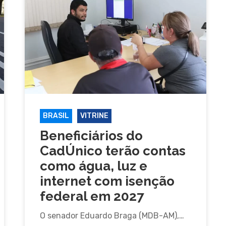
BRASIL
VITRINE
Beneficiários do
CadÚnico terão contas
como água, luz e
internet com isenção
federal em 2027
O senador Eduardo Braga (MDB-AM),…