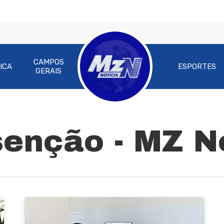
CAMPOS
ICA
ESPORTES
GERAIS
senção - MZ N
ra fechar