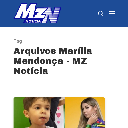
Pressione Enter para pesquisar ou ESC para
fechar
Tag
Arquivos Marília
Mendonça - MZ
Notícia