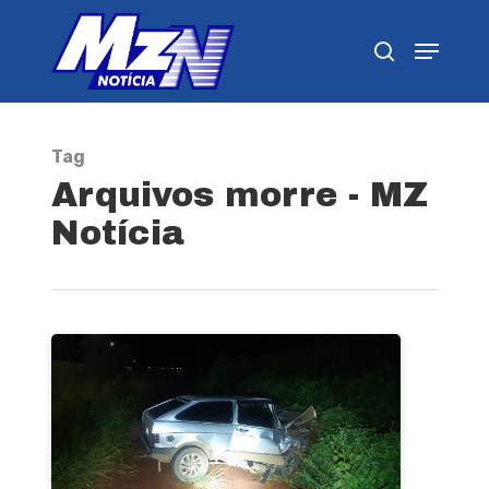
Pressione Enter para pesquisar ou ESC para
fechar
Tag
Arquivos morre - MZ
Notícia