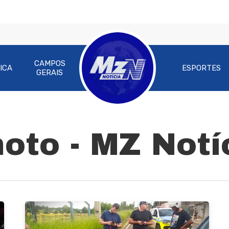
CAMPOS
ICA
ESPORTES
GERAIS
oto - MZ Notí
ra fechar