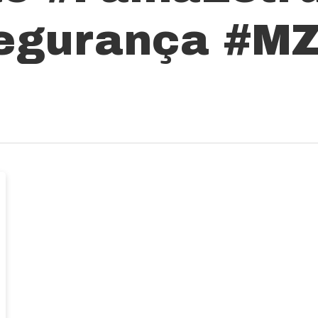
egurança #MZN