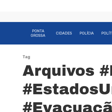
PONTA
CIDADES
POLÍCIA
POLÍT
GROSSA
Tag
Arquivos 
Pressione Enter para pesquisar ou ESC pa
#EstadosU
#Evacuaçã