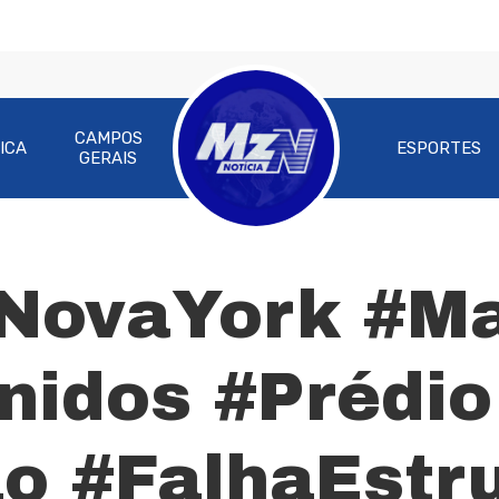
CAMPOS
ICA
ESPORTES
GERAIS
#NovaYork #M
ra fechar
nidos #Prédio
o #FalhaEstru