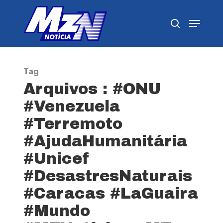
Pressione Enter para pesquisar ou ESC para
fechar
Tag
Arquivos : #ONU
#Venezuela
#Terremoto
#AjudaHumanitária
#Unicef
#DesastresNaturais
#Caracas #LaGuaira
#Mundo