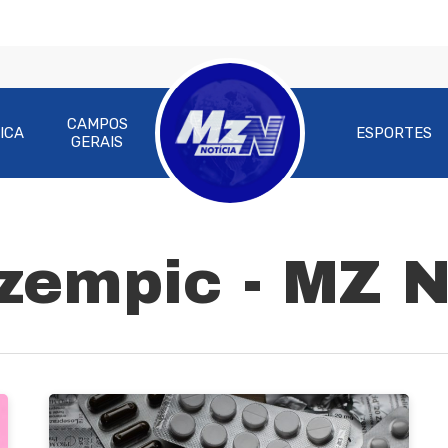
CAMPOS
ICA
ESPORTES
GERAIS
zempic - MZ N
ra fechar