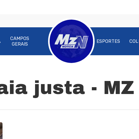
CAMPOS
A
ESPORTES
COL
GERAIS
ra fechar
aia justa - MZ