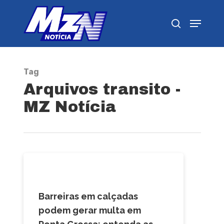
Pressione Enter para pesquisar ou ESC para
fechar
Tag
Arquivos transito -
MZ Notícia
CAMPOS GERAIS
Barreiras em calçadas
podem gerar multa em