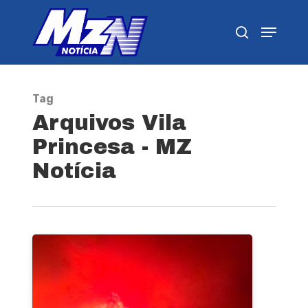
Pressione Enter para pesquisar ou ESC para
fechar
Tag
Arquivos Vila
Princesa - MZ
Notícia