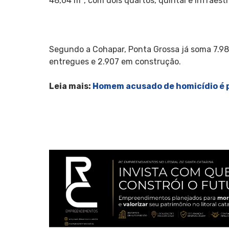
48,64 m², com dois quartos, quintal e infraest
Segundo a Cohapar, Ponta Grossa já soma 7.982
entregues e 2.907 em construção.
Leia mais:
Homem acusado de homicídio é 