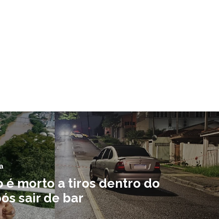
a
 é morto a tiros dentro do
ós sair de bar