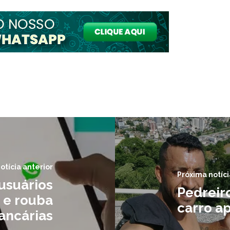
otícia anterior
Próxima notíci
 usuários
Pedreiro
 e rouba
carro ap
ancárias