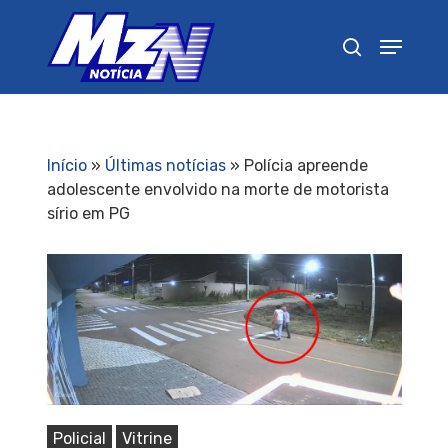
Pressione Enter para pesquisar ou ESC para
fechar
Início
»
Últimas notícias
»
Polícia apreende
adolescente envolvido na morte de motorista
sírio em PG
Policial
Vitrine