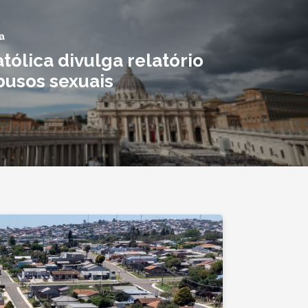
a
atólica divulga relatório
busos sexuais