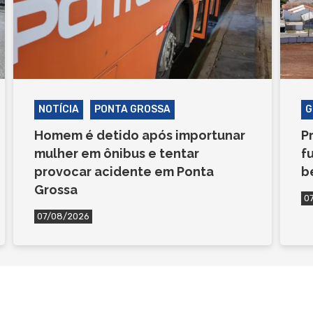
NOTÍCIA
PONTA GROSSA
G
Homem é detido após importunar
P
mulher em ônibus e tentar
f
provocar acidente em Ponta
b
Grossa
0
07/08/2026