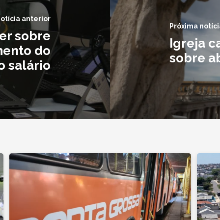
otícia anterior
Próxima notíci
rer sobre
Igreja c
mento do
sobre a
o salário