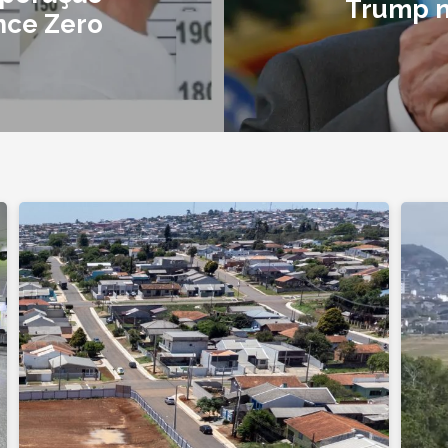
Trump n
nce Zero