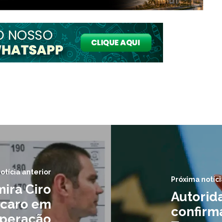
otícia anterior
Próxima notíci
mira Ciro
Autorid
rcaro em
confirm
Operação