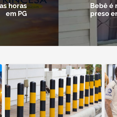
as horas
Bebê é 
em PG
preso e