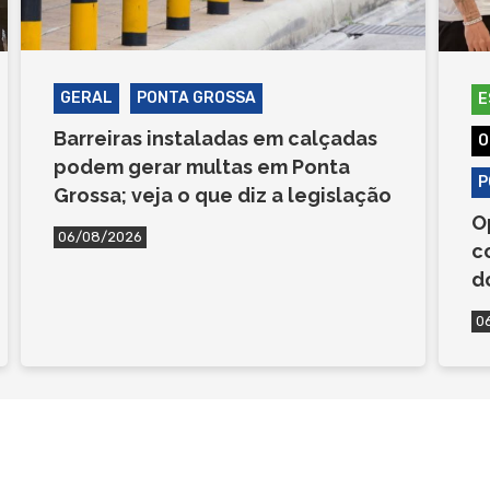
GERAL
PONTA GROSSA
E
Barreiras instaladas em calçadas
O
podem gerar multas em Ponta
P
Grossa; veja o que diz a legislação
O
06/08/2026
c
d
0