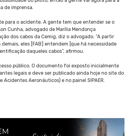
ssibilidade do piloto, então a gente vai agora para a
va de imprensa.
e para o acidente. A gente tem que entender se o
obson Cunha, advogado de Marília Mendonça
cação dos cabos da Cemig, diz o advogado. “A partir
s demais, eles [FAB] entendem [que há necessidade
entificação daqueles cabos”, afirmou.
 acesso público. O documento foi exposto inicialmente
antes legais e deve ser publicado ainda hoje no site do
e Acidentes Aeronáuticos) e no painel SIPAER.