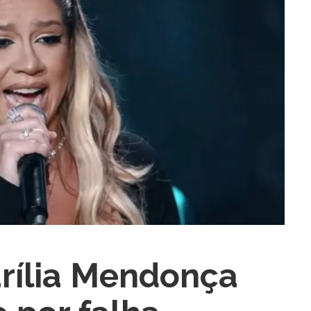
ra fechar
rília Mendonça