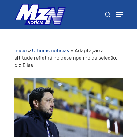
Pressione Enter para pesquisar ou ESC para
fechar
Início
»
Últimas notícias
»
Adaptação à
altitude refletirá no desempenho da seleção,
diz Elias