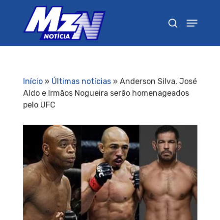
Pressione Enter para pesquisar ou ESC para
fechar
Início
»
Últimas notícias
»
Anderson Silva, José
Aldo e Irmãos Nogueira serão homenageados
pelo UFC