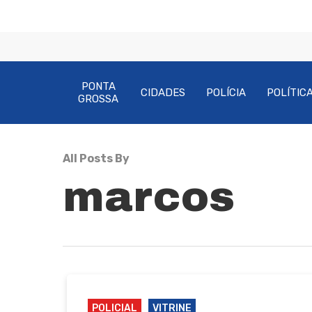
PONTA
CIDADES
POLÍCIA
POLÍTIC
GROSSA
Pressione Enter para pesquisar ou ESC pa
All Posts By
marcos
POLICIAL
VITRINE