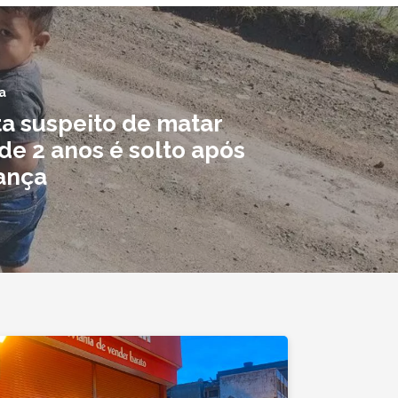
a
ta suspeito de matar
de 2 anos é solto após
iança