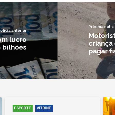
Próxima notíci
otícia anterior
Motoris
om lucro
criança 
 bilhões
pagar f
ESPORTE
VITRINE