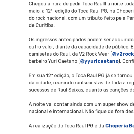
Chegou a hora de pedir Toca Raulll a noite tod
maio, a 12ª edição do Toca Raul PG, na Chope
do rock nacional, com um tributo feito pela P
de Curitiba.
Os ingressos antecipados podem ser adquirido
outro valor, diante da capacidade de público. 
camisetas do Raul, da V2 Rock Wear (
@v2rock
barbeiro Yuri Caetano (
@yyuricaetano
). Conf
Em sua 12ª edição, o Toca Raul PG já se tornou 
da cidade, reunindo raulseixistas de toda a re
sucessos de Raul Seixas, quanto as canções d
A noite vai contar ainda com um super show de 
nacional e internacional. Não fique de fora de
A realização do Toca Raul PG é da
Choperia B