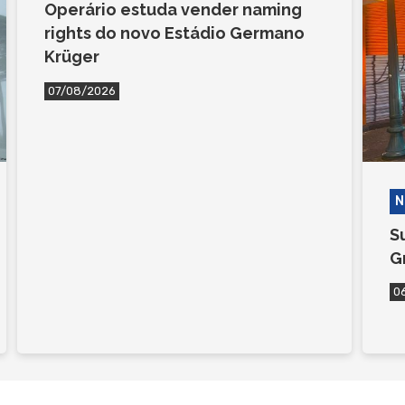
Operário estuda vender naming
rights do novo Estádio Germano
Krüger
07/08/2026
N
S
G
0