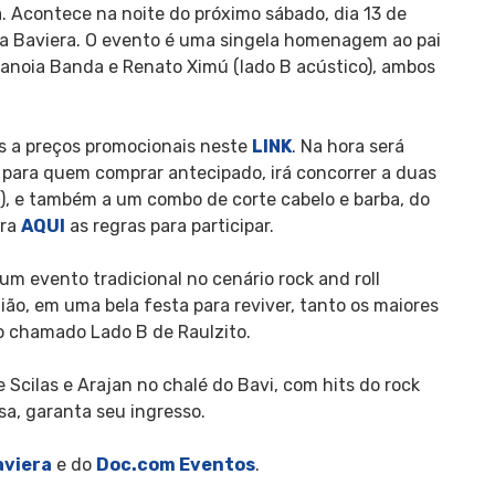
a. Acontece na noite do próximo sábado, dia 13 de
ria Baviera. O evento é uma singela homenagem ao pai
aranoia Banda e Renato Ximú (lado B acústico), ambos
s a preços promocionais neste
LINK
. Na hora será
E para quem comprar antecipado, irá concorrer a duas
), e também a um combo de corte cabelo e barba, do
ira
AQUI
as regras para participar.
um evento tradicional no cenário rock and roll
gião, em uma bela festa para reviver, tanto os maiores
o chamado Lado B de Raulzito.
Scilas e Arajan no chalé do Bavi, com hits do rock
ssa, garanta seu ingresso.
aviera
e do
Doc.com Eventos
.