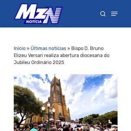
Pressione Enter para pesquisar ou ESC para
fechar
Início
»
Últimas notícias
»
Bispo D. Bruno
Elizeu Versari realiza abertura diocesana do
Jubileu Ordinário 2025