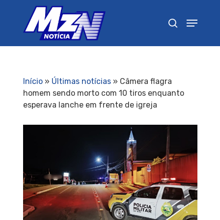
Pressione Enter para pesquisar ou ESC para
fechar
Início
»
Últimas notícias
»
Câmera flagra
homem sendo morto com 10 tiros enquanto
esperava lanche em frente de igreja