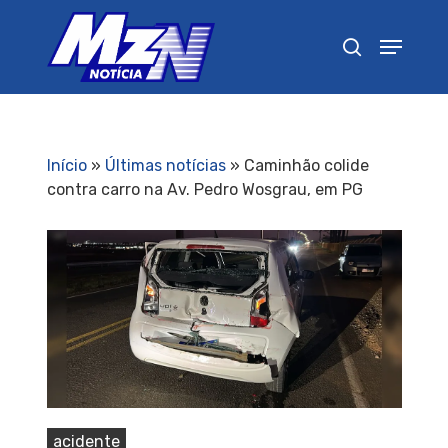
Pressione Enter para pesquisar ou ESC para
fechar
Início
»
Últimas notícias
»
Caminhão colide
contra carro na Av. Pedro Wosgrau, em PG
acidente