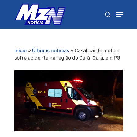
Pressione Enter para pesquisar ou ESC para
fechar
Início
»
Últimas notícias
»
Casal cai de moto e
sofre acidente na região do Cará-Cará, em PG