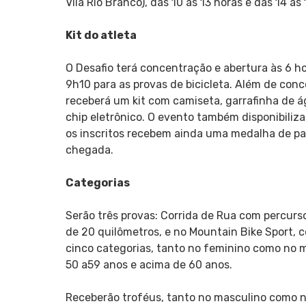
Vila Rio Branco), das 10 às 13 horas e das 14 às 
Kit do atleta
O Desafio terá concentração e abertura às 6 hor
9h10 para as provas de bicicleta. Além de con
receberá um kit com camiseta, garrafinha de 
chip eletrônico. O evento também disponibiliz
os inscritos recebem ainda uma medalha de p
chegada.
Categorias
Serão três provas: Corrida de Rua com percurs
de 20 quilômetros, e no Mountain Bike Sport, 
cinco categorias, tanto no feminino como no ma
50 a59 anos e acima de 60 anos.
Receberão troféus, tanto no masculino como no