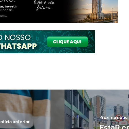
Próxima notíci
otícia anterior
EstaR e