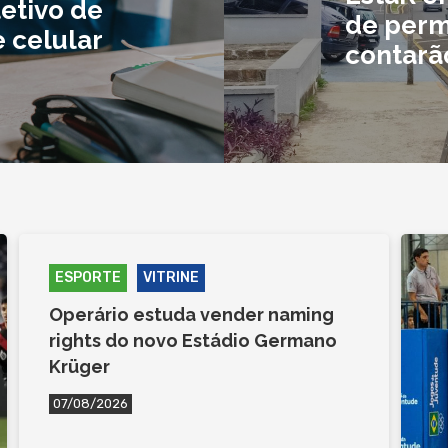
etivo de
de perm
 celular
contarã
ESPORTE
VITRINE
Operário estuda vender naming
rights do novo Estádio Germano
Krüger
07/08/2026