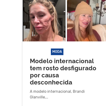
Pressione Enter para pesquisar ou ESC pa
FAMOSOS
MODA
Modelo internacional
tem rosto desfigurado
por causa
desconhecida
A modelo internacional, Brandi
Glanville,…