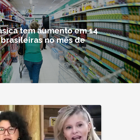
a
ásica tem aumento em 14
 brasileiras no mês de