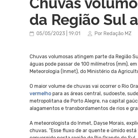
Chuvas volumo
da Região Sul 
05/05/2023 | 19:01
Por Redação MZ
Chuvas volumosas atingem parte da Região Sul,
águas pode passar de 100 milímetros (mm), em 
Meteorologia (Inmet), do Ministério da Agricul
O maior volume de chuvas vai ocorrer o Rio Gr
vermelho
para as áreas central, sudoeste, sud
metropolitana de Porto Alegre, na capital gaúc
alagamentos e transbordamentos de rios e gr
A meteorologista do Inmet, Dayse Morais, exp
chuvas. “Esse fluxo de ar quente e úmido está
convergido nesta região do Rio Grande do Sul. 