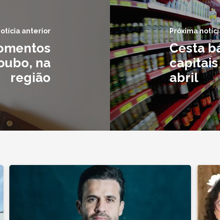
otícia anterior
Próxima notíci
momentos
Cesta b
oubo, na
capitais
região
abril