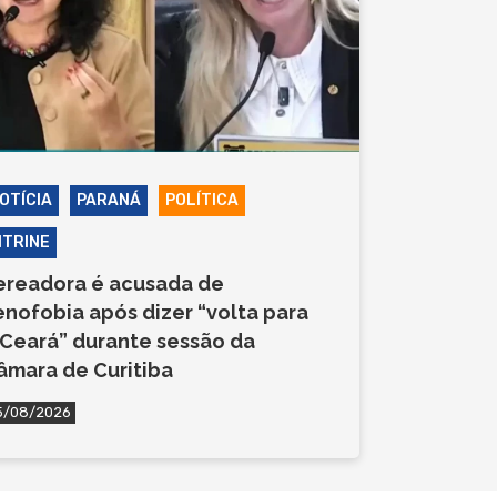
OTÍCIA
PARANÁ
POLÍTICA
ITRINE
ereadora é acusada de
enofobia após dizer “volta para
 Ceará” durante sessão da
âmara de Curitiba
5/08/2026