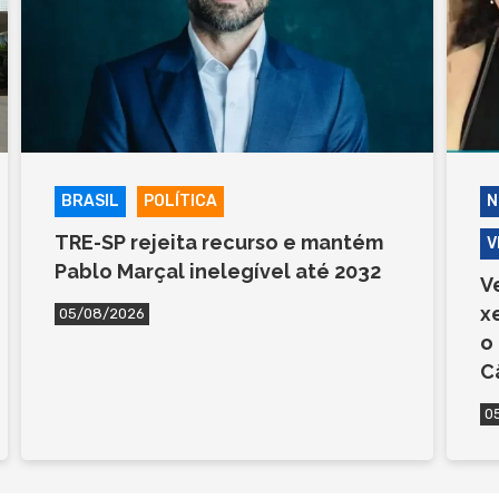
BRASIL
POLÍTICA
N
TRE-SP rejeita recurso e mantém
V
Pablo Marçal inelegível até 2032
V
x
05/08/2026
o
C
0