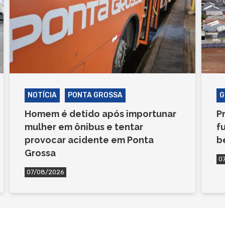
NOTÍCIA
PONTA GROSSA
G
Homem é detido após importunar
P
mulher em ônibus e tentar
f
provocar acidente em Ponta
b
Grossa
0
07/08/2026