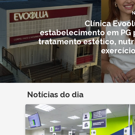
N
Clínica Evoo
estabelecimento em PG
tratamento estético, nutr
exercício
Notícias do dia