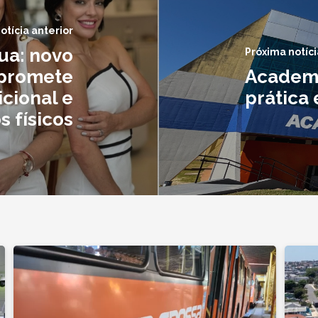
otícia anterior
lua: novo
Próxima notíci
 promete
Academi
icional e
prática 
s físicos