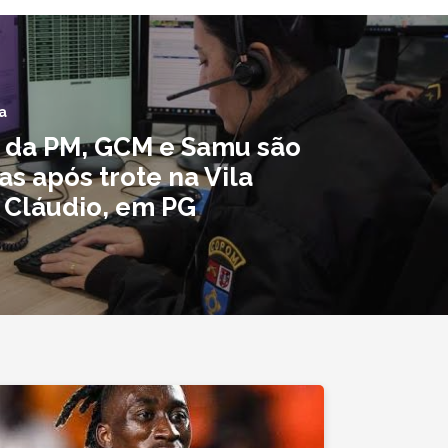
a
 da PM, GCM e Samu são
s após trote na Vila
 Cláudio, em PG