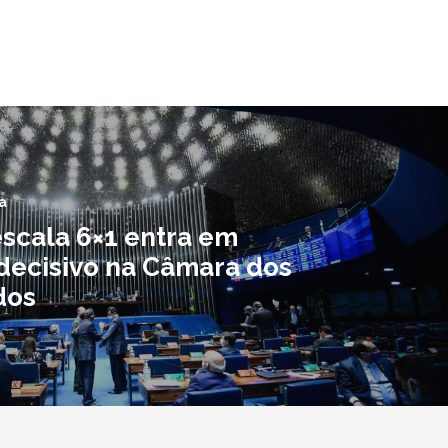
a
escala 6×1 entra em
decisivo na Câmara dos
dos