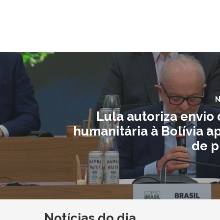
N
Lula autoriza envio
humanitária à Bolívia a
de p
Notícias do dia