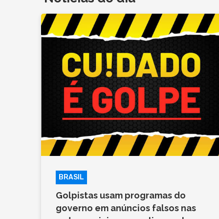
BRASIL
Golpistas usam programas do
governo em anúncios falsos nas