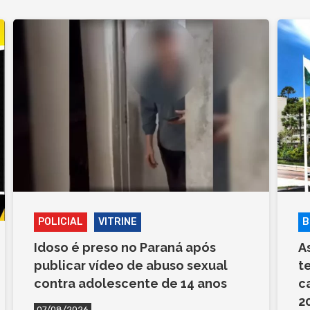
POLICIAL
VITRINE
B
Idoso é preso no Paraná após
A
publicar vídeo de abuso sexual
t
contra adolescente de 14 anos
c
2
07/08/2026