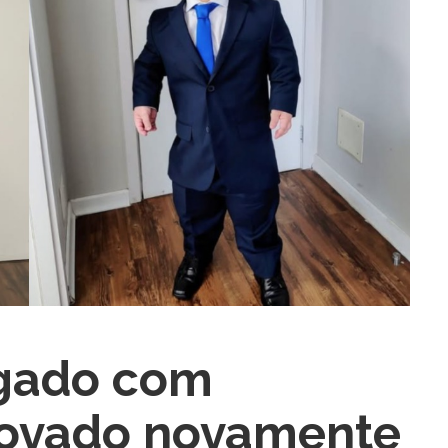
ra fechar
gado com
rovado novamente