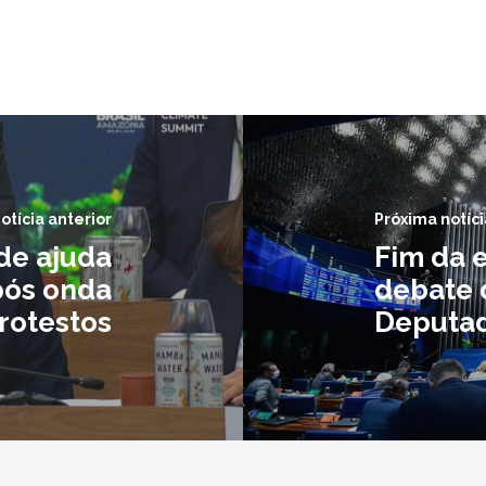
otícia anterior
Próxima notíci
 de ajuda
Fim da 
pós onda
debate 
rotestos
Deputa