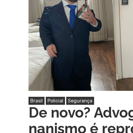
Pressione Enter para pesquisar ou ESC pa
Brasil
Policial
Segurança
De novo? Advo
nanismo é rep