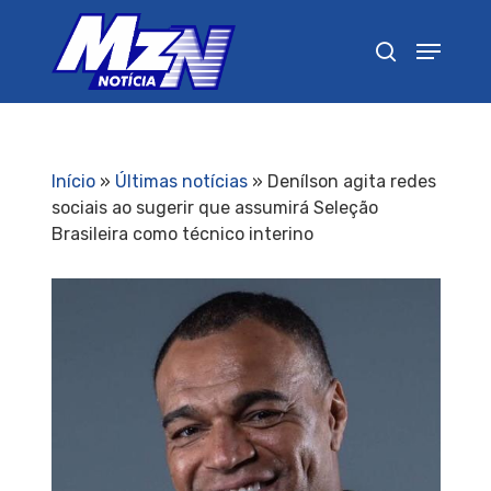
Pressione Enter para pesquisar ou ESC para
fechar
Início
»
Últimas notícias
»
Denílson agita redes
sociais ao sugerir que assumirá Seleção
Brasileira como técnico interino