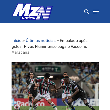
Pressione Enter para pesquisar ou ESC para
fechar
Início
»
Últimas notícias
»
Embalado após
golear River, Fluminense pega o Vasco no
Maracanã