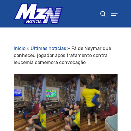
Pressione Enter para pesquisar ou ESC para
fechar
Início
»
Últimas notícias
»
Fã de Neymar que
conheceu jogador após tratamento contra
leucemia comemora convocação