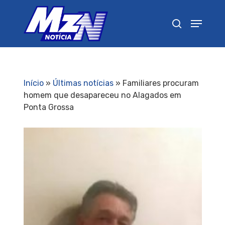
Pressione Enter para pesquisar ou ESC para
fechar
Início
»
Últimas notícias
»
Familiares procuram
homem que desapareceu no Alagados em
Ponta Grossa