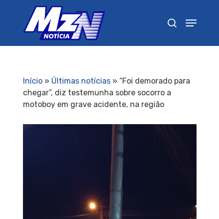
Pressione Enter para pesquisar ou ESC para
fechar
Início
»
Últimas notícias
»
“Foi demorado para
chegar”, diz testemunha sobre socorro a
motoboy em grave acidente, na região