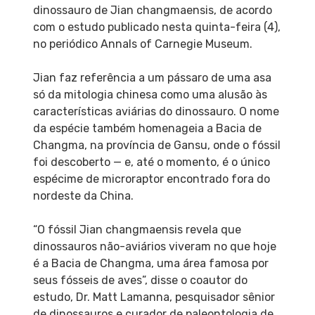
dinossauro de Jian changmaensis, de acordo
com o estudo publicado nesta quinta-feira (4),
no periódico Annals of Carnegie Museum.
Jian faz referência a um pássaro de uma asa
só da mitologia chinesa como uma alusão às
características aviárias do dinossauro. O nome
da espécie também homenageia a Bacia de
Changma, na província de Gansu, onde o fóssil
foi descoberto — e, até o momento, é o único
espécime de microraptor encontrado fora do
nordeste da China.
“O fóssil Jian changmaensis revela que
dinossauros não-aviários viveram no que hoje
é a Bacia de Changma, uma área famosa por
seus fósseis de aves”, disse o coautor do
estudo, Dr. Matt Lamanna, pesquisador sênior
de dinossauros e curador de paleontologia de