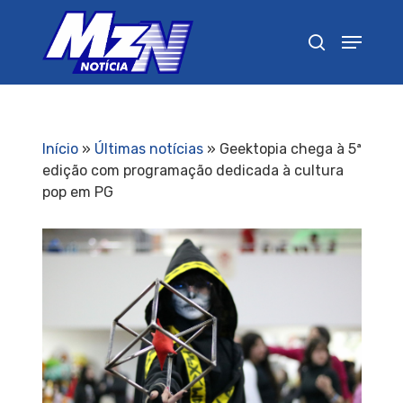
Pressione Enter para pesquisar ou ESC para
fechar
Início
»
Últimas notícias
»
Geektopia chega à 5ª
edição com programação dedicada à cultura
pop em PG