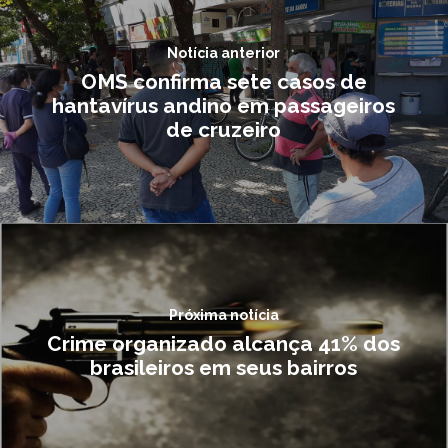
Notícia anterior
OMS confirma sete casos de
hantavírus andino em passageiros
de cruzeiro
Próxima notícia
Crime organizado alcança 41% dos
brasileiros em seus bairros