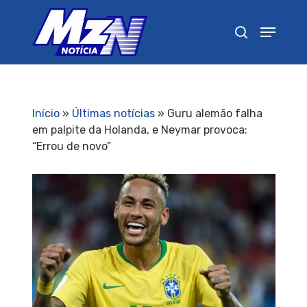
Pressione Enter para pesquisar ou ESC para
fechar
Início
»
Últimas notícias
»
Guru alemão falha
em palpite da Holanda, e Neymar provoca:
“Errou de novo”