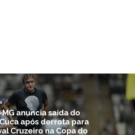
a
o-MG anuncia saída do
 Cuca após derrota para
val Cruzeiro na Copa do