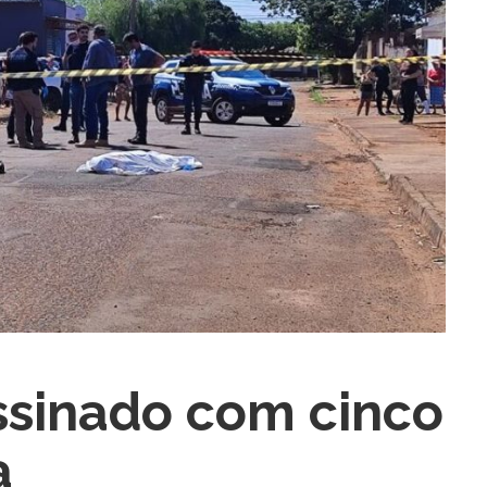
ra fechar
sinado com cinco
a