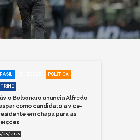
RASIL
ELEIÇÕES
POLÍTICA
ITRINE
lávio Bolsonaro anuncia Alfredo
aspar como candidato a vice-
residente em chapa para as
leições
5/08/2026