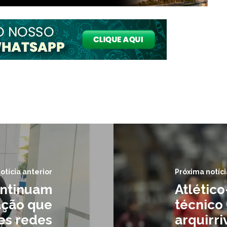
otícia anterior
Próxima notíci
ontinuam
Atlétic
ação que
técnico
es redes
arquirri