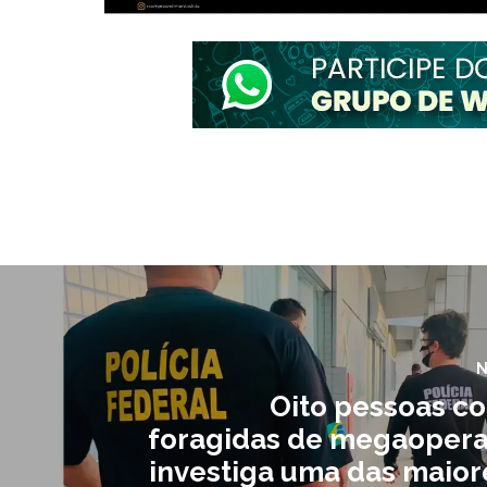
N
Oito pessoas c
foragidas de megaoper
investiga uma das maior