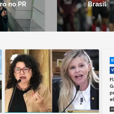
ro no PR
Brasil
B
V
F
G
p
e
0