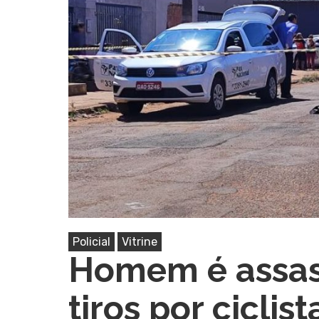
Pressione Enter para pesquisar ou ESC pa
Policial
Vitrine
Homem é assas
tiros por ciclist