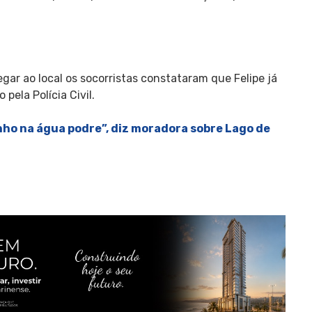
gar ao local os socorristas constataram que Felipe já
pela Polícia Civil.
nho na água podre”, diz moradora sobre Lago de