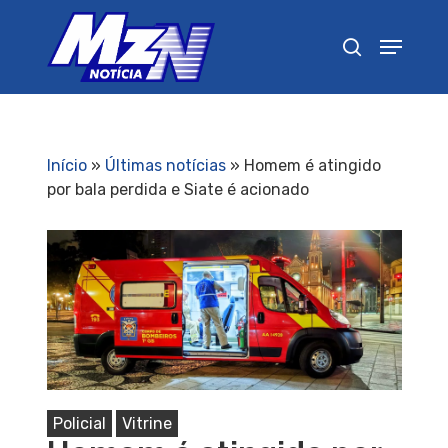
Pressione Enter para pesquisar ou ESC para
fechar
Início
»
Últimas notícias
»
Homem é atingido
por bala perdida e Siate é acionado
Policial
Vitrine