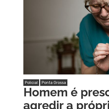
Pressione Enter para pesquisar ou ESC pa
Policial
Ponta Grossa
Homem é preso
agredir a próp