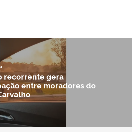
a
o recorrente gera
ação entre moradores do
Carvalho