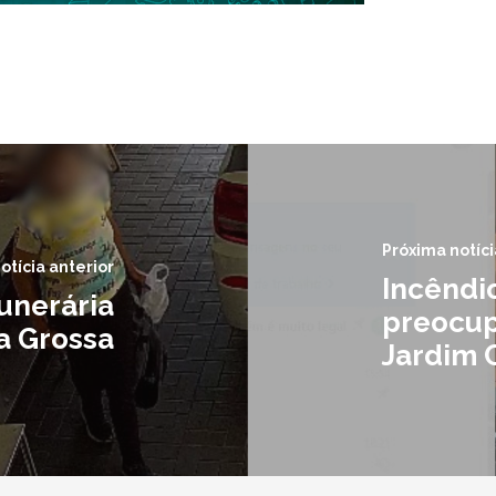
Próxima notíci
otícia anterior
Incêndi
funerária
preocup
a Grossa
Jardim 