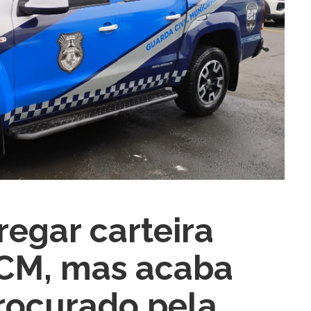
ra fechar
egar carteira
GCM, mas acaba
procurado pela