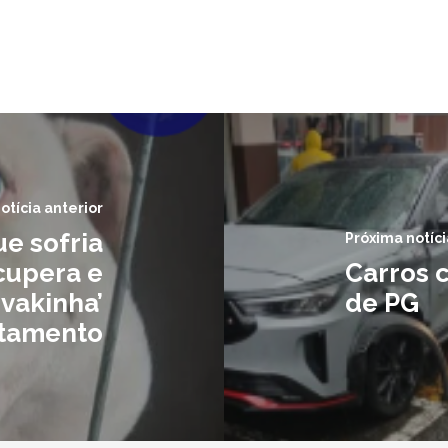
otícia anterior
ue sofria
Próxima notíci
cupera e
Carros 
vakinha’
de PG
atamento