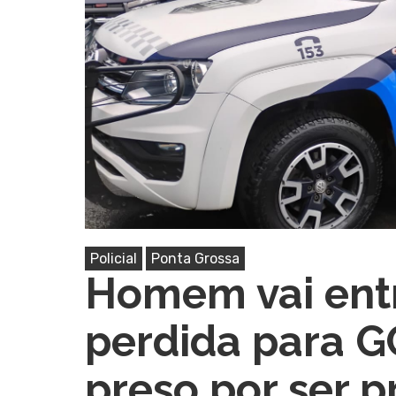
Pressione Enter para pesquisar ou ESC pa
Policial
Ponta Grossa
Homem vai entr
perdida para 
preso por ser 