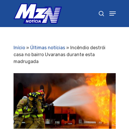
Pressione Enter para pesquisar ou ESC para
fechar
Início
»
Últimas notícias
»
Incêndio destrói
casa no bairro Uvaranas durante esta
madrugada